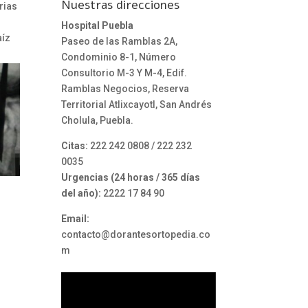
Nuestras direcciones
rias
Hospital Puebla
aíz
Paseo de las Ramblas 2A,
Condominio 8-1, Número
Consultorio M-3 Y M-4, Edif.
Ramblas Negocios, Reserva
Territorial Atlixcayotl, San Andrés
Cholula, Puebla.
Citas:
222 242 0808 / 222 232
0035
Urgencias (24 horas / 365 días
del año):
2222 17 84 90
Email:
contacto@dorantesortopedia.co
m
Reproductor
de