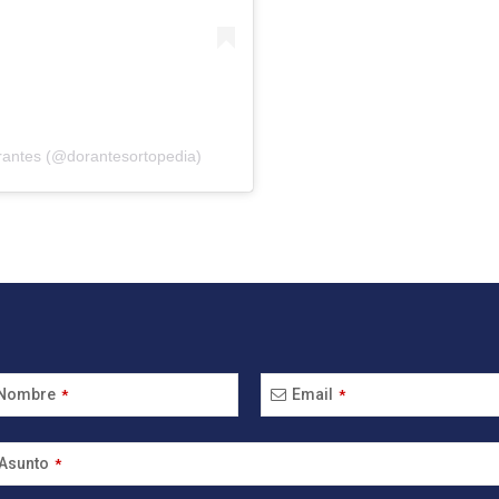
rantes (@dorantesortopedia)
Nombre
Email
*
*
Asunto
*