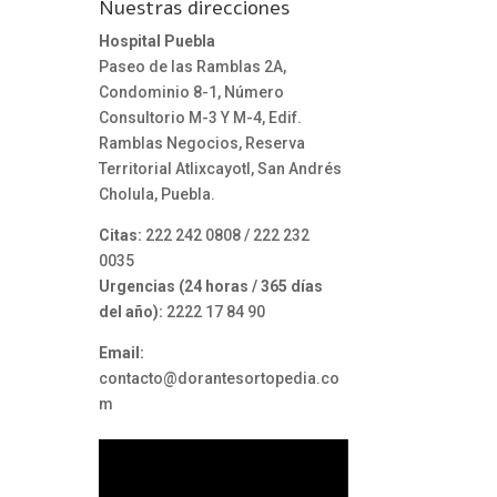
Nuestras direcciones
Hospital Puebla
Paseo de las Ramblas 2A,
Condominio 8-1, Número
Consultorio M-3 Y M-4, Edif.
Ramblas Negocios, Reserva
Territorial Atlixcayotl, San Andrés
Cholula, Puebla.
Citas:
222 242 0808 / 222 232
0035
Urgencias (24 horas / 365 días
del año):
2222 17 84 90
Email:
contacto@dorantesortopedia.co
m
Reproductor
de