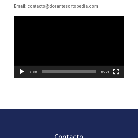
Email:
contacto@dorantesortopedia.com
Reproductor
de
vídeo
00:00
05:21
Contacto