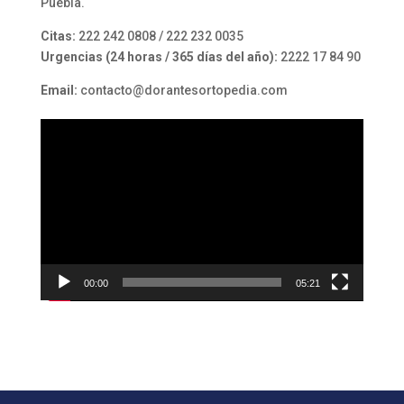
Puebla.
Citas:
222 242 0808 / 222 232 0035
Urgencias (24 horas / 365 días del año):
2222 17 84 90
Email:
contacto@dorantesortopedia.com
Reproductor
de
vídeo
00:00
05:21